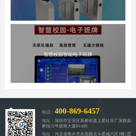
智慧校园智能电子班牌
400-869-6457
电话：
地址：
深圳市宝安区新桥街道上星社区广深路新
桥段35号唐商大厦B1409
地址：
河北省衡水市永安路北斗星城六区1幢1层