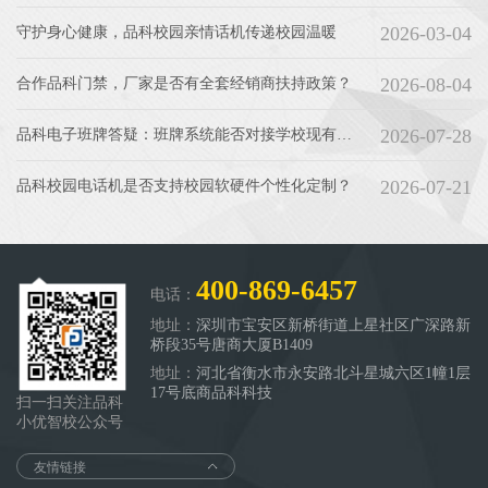
2026-03-04
守护身心健康，品科校园亲情话机传递校园温暖
2026-08-04
合作品科门禁，厂家是否有全套经销商扶持政策？
2026-07-28
品科电子班牌答疑：班牌系统能否对接学校现有的教务、一卡通平台···
2026-07-21
品科校园电话机是否支持校园软硬件个性化定制？
400-869-6457
电话：
地址：
深圳市宝安区新桥街道上星社区广深路新
桥段35号唐商大厦B1409
地址：
河北省衡水市永安路北斗星城六区1幢1层
17号底商品科科技
扫一扫关注品科
小优智校公众号
友情链接