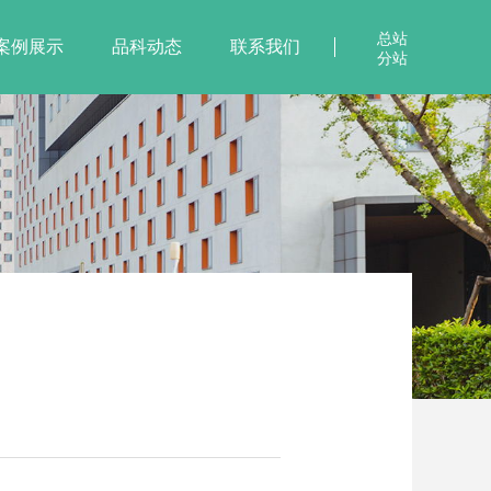
总站
案例展示
品科动态
联系我们
分站
智慧校园智能消费一卡通系统
智慧校园人脸识别宿舍管理
智慧校园人脸识别教师考勤
问卷调查健康测评类答题卡
品科网上阅卷题库系统
初高中版网上阅卷系统
光标阅读机D3360
智慧校园电话校讯通
教育局/联考版网上阅卷系统
智慧校园人脸识别班级点名
智慧校园进出校门远距离考勤2.4G有源卡
智慧校园人脸识别服务器
光标阅卷机D3360-D
光标阅卷机C3240
AI行为分析预警系统
智慧校园电子学生证
事业单位专用答题卡
通过式体温探测门
智慧校园人脸识别进出校门
智慧校园人脸识别安全布防
光标阅卷机C3180
大学版网上阅卷系统
人脸识别测温一体机